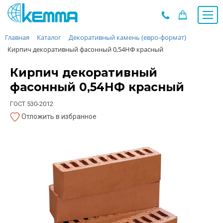
Главная
Каталог
Декоративный камень (евро-формат)
Каталог
Кирпич декоративный фасонный 0,54НФ красный
Прайс
О заводе
Кирпич декоративный
Новости
фасонный 0,54НФ красный
Контакты
ГОСТ 530-2012
Дилеры
Отложить в избранное
Наши проекты
Недвижимость
Мероприятия при НМУ
Предложения к зачёту
Подбор
Вакансии
Сертификаты