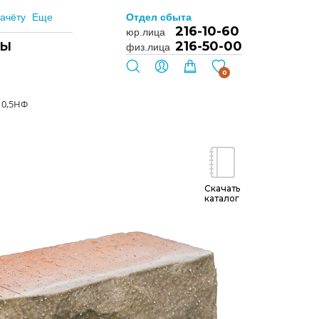
ачёту
Еще
Отдел сбыта
216-10-60
юр.лица
216-50-00
ТЫ
физ.лица
0
 0,5НФ
Скачать
каталог