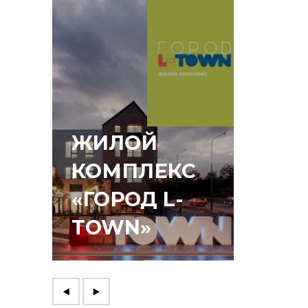
ЖИЛОЙ
КОМПЛЕКС
«ГОРОД L-
ЛЕС
TOWN»
КВА