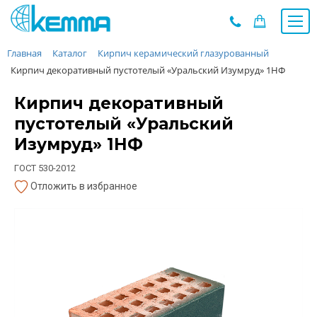
Главная
Каталог
Кирпич керамический глазурованный
Каталог
Кирпич декоративный пустотелый «Уральский Изумруд» 1НФ
Прайс
О заводе
Кирпич декоративный
Новости
пустотелый «Уральский
Контакты
Изумруд» 1НФ
Дилеры
ГОСТ 530-2012
Наши проекты
Отложить в избранное
Недвижимость
Мероприятия при НМУ
Предложения к зачёту
Подбор
Вакансии
Сертификаты