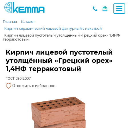
Главная
Каталог
Каталог
Кирпич керамический лицевой фактурный с накаткой
Прайс
Кирпич лицевой пустотелый утолщённый «Грецкий орех» 1,4НФ
О заводе
терракотовый
Новости
Кирпич лицевой пустотелый
Контакты
утолщённый «Грецкий орех»
Дилеры
1,4НФ терракотовый
Наши проекты
ГОСТ 530-2007
Недвижимость
Отложить в избранное
Мероприятия при НМУ
Предложения к зачёту
Подбор
Вакансии
Сертификаты