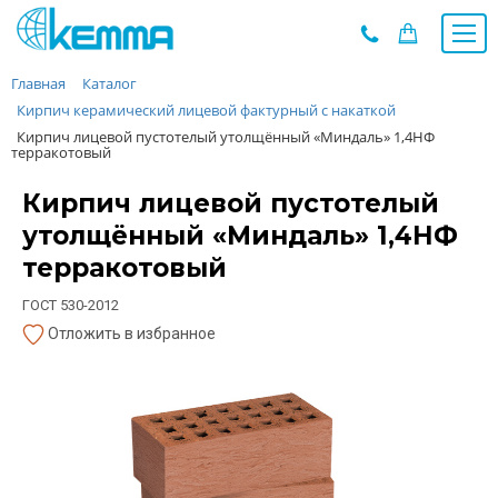
Главная
Каталог
Каталог
Кирпич керамический лицевой фактурный с накаткой
Прайс
Кирпич лицевой пустотелый утолщённый «Миндаль» 1,4НФ
О заводе
терракотовый
Новости
Кирпич лицевой пустотелый
Контакты
утолщённый «Миндаль» 1,4НФ
Дилеры
терракотовый
Наши проекты
ГОСТ 530-2012
Недвижимость
Отложить в избранное
Мероприятия при НМУ
Предложения к зачёту
Подбор
Вакансии
Сертификаты