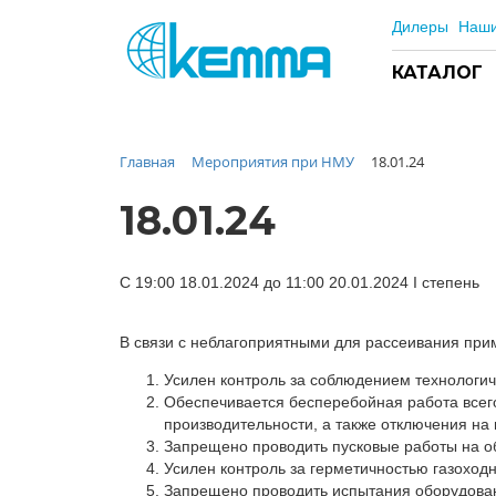
Дилеры
Наши
КАТАЛОГ
Главная
Мероприятия при НМУ
18.01.24
Каталог
Прайс
18.01.24
О заводе
Новости
С 19:00 18.01.2024 до 11:00 20.01.2024 I степень
Контакты
Дилеры
В связи с неблагоприятными для рассеивания пр
Наши проекты
Усилен контроль за соблюдением технологич
Недвижимость
Обеспечивается бесперебойная работа всего
производительности, а также отключения на
Мероприятия при НМУ
Запрещено проводить пусковые работы на о
Предложения к зачёту
Усилен контроль за герметичностью газоходн
Подбор
Запрещено проводить испытания оборудован