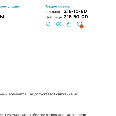
ачёту
Еще
Отдел сбыта
216-10-60
юр.лица
216-50-00
ТЫ
физ.лица
0
ьных элементов. Не допускается снижение их
ие к увеличению выбросов загрязняющих веществ