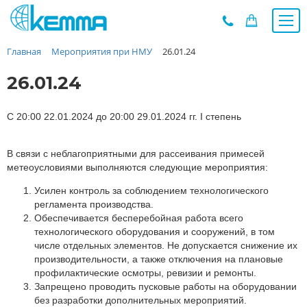
Главная
Мероприятия при НМУ
26.01.24
Каталог
Прайс
26.01.24
О заводе
Новости
С 20:00 22.01.2024 до 20:00 29.01.2024 гг. I степень
Контакты
В связи с неблагоприятными для рассеивания примесей
Дилеры
метеоусловиями выполняются следующие мероприятия:
Наши проекты
Усилен контроль за соблюдением технологического
Недвижимость
регламента производства.
Мероприятия при НМУ
Обеспечивается бесперебойная работа всего
технологического оборудования и сооружений, в том
Предложения к зачёту
числе отдельных элементов. Не допускается снижение их
Подбор
производительности, а также отключения на плановые
профилактические осмотры, ревизии и ремонты.
Вакансии
Запрещено проводить пусковые работы на оборудовании
Сертификаты
без разработки дополнительных мероприятий.