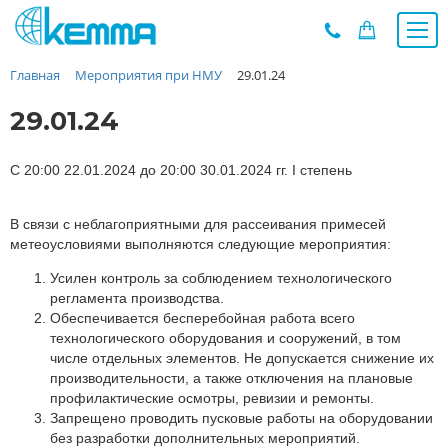
Главная
Мероприятия при НМУ
29.01.24
Каталог
Прайс
29.01.24
О заводе
Новости
С 20:00 22.01.2024 до 20:00 30.01.2024 гг. I степень
Контакты
В связи с неблагоприятными для рассеивания примесей
Дилеры
метеоусловиями выполняются следующие мероприятия:
Наши проекты
Усилен контроль за соблюдением технологического
Недвижимость
регламента производства.
Мероприятия при НМУ
Обеспечивается бесперебойная работа всего
технологического оборудования и сооружений, в том
Предложения к зачёту
числе отдельных элементов. Не допускается снижение их
Подбор
производительности, а также отключения на плановые
профилактические осмотры, ревизии и ремонты.
Вакансии
Запрещено проводить пусковые работы на оборудовании
Сертификаты
без разработки дополнительных мероприятий.