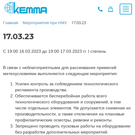
Главная
Мероприятия при НМУ
17.03.23
Каталог
Прайс
17.03.23
О заводе
Новости
С 19:00 16.03.2023 до 19:00 17.03.2023 гг. I степень
Контакты
В связи с неблагоприятными для рассеивания примесей
Дилеры
метеоусловиями выполняются следующие мероприятия:
Наши проекты
Усилен контроль за соблюдением технологического
Недвижимость
регламента производства.
Мероприятия при НМУ
Обеспечивается бесперебойная работа всего
технологического оборудования и сооружений, в том
Предложения к зачёту
числе отдельных элементов. Не допускается снижение их
Подбор
производительности, а также отключения на плановые
профилактические осмотры, ревизии и ремонты.
Вакансии
Запрещено проводить пусковые работы на оборудовании
Сертификаты
без разработки дополнительных мероприятий.