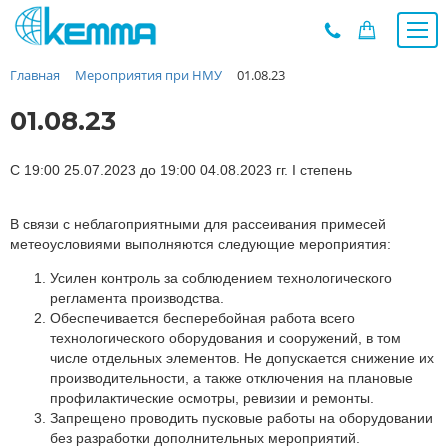
Главная
Мероприятия при НМУ
01.08.23
Каталог
Прайс
01.08.23
О заводе
Новости
С 19:00 25.07.2023 до 19:00 04.08.2023 гг. I степень
Контакты
В связи с неблагоприятными для рассеивания примесей
Дилеры
метеоусловиями выполняются следующие мероприятия:
Наши проекты
Усилен контроль за соблюдением технологического
Недвижимость
регламента производства.
Мероприятия при НМУ
Обеспечивается бесперебойная работа всего
технологического оборудования и сооружений, в том
Предложения к зачёту
числе отдельных элементов. Не допускается снижение их
Подбор
производительности, а также отключения на плановые
профилактические осмотры, ревизии и ремонты.
Вакансии
Запрещено проводить пусковые работы на оборудовании
Сертификаты
без разработки дополнительных мероприятий.