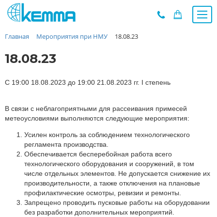
Главная
Мероприятия при НМУ
18.08.23
Каталог
Прайс
18.08.23
О заводе
Новости
С 19:00 18.08.2023 до 19:00 21.08.2023 гг. I степень
Контакты
В связи с неблагоприятными для рассеивания примесей
Дилеры
метеоусловиями выполняются следующие мероприятия:
Наши проекты
Усилен контроль за соблюдением технологического
Недвижимость
регламента производства.
Мероприятия при НМУ
Обеспечивается бесперебойная работа всего
технологического оборудования и сооружений, в том
Предложения к зачёту
числе отдельных элементов. Не допускается снижение их
Подбор
производительности, а также отключения на плановые
профилактические осмотры, ревизии и ремонты.
Вакансии
Запрещено проводить пусковые работы на оборудовании
Сертификаты
без разработки дополнительных мероприятий.