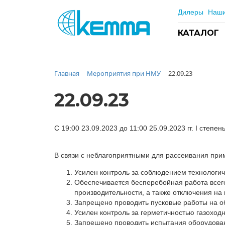
Дилеры
Наши
КАТАЛОГ
Главная
Мероприятия при НМУ
22.09.23
Каталог
Прайс
22.09.23
О заводе
Новости
С 19:00 23.09.2023 до 11:00 25.09.2023 гг. I степен
Контакты
Дилеры
В связи с неблагоприятными для рассеивания пр
Наши проекты
Усилен контроль за соблюдением технологич
Недвижимость
Обеспечивается бесперебойная работа всего
производительности, а также отключения на
Мероприятия при НМУ
Запрещено проводить пусковые работы на о
Предложения к зачёту
Усилен контроль за герметичностью газоходн
Подбор
Запрещено проводить испытания оборудован