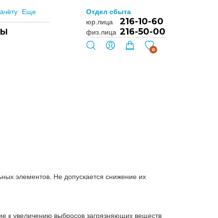
ачёту
Еще
Отдел сбыта
216-10-60
юр.лица
216-50-00
ТЫ
физ.лица
0
ьных элементов. Не допускается снижение их
ие к увеличению выбросов загрязняющих веществ