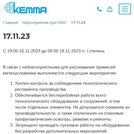
Главная
Мероприятия при НМУ
17.11.23
Каталог
Прайс
17.11.23
О заводе
Новости
С 19:00 16.11.2023 до 08:00 18.11.2023 гг. I степень
Контакты
В связи с неблагоприятными для рассеивания примесей
Дилеры
метеоусловиями выполняются следующие мероприятия:
Наши проекты
Усилен контроль за соблюдением технологического
Недвижимость
регламента производства.
Мероприятия при НМУ
Обеспечивается бесперебойная работа всего
технологического оборудования и сооружений, в том
Предложения к зачёту
числе отдельных элементов. Не допускается снижение их
Подбор
производительности, а также отключения на плановые
профилактические осмотры, ревизии и ремонты.
Вакансии
Запрещено проводить пусковые работы на оборудовании
Сертификаты
без разработки дополнительных мероприятий.