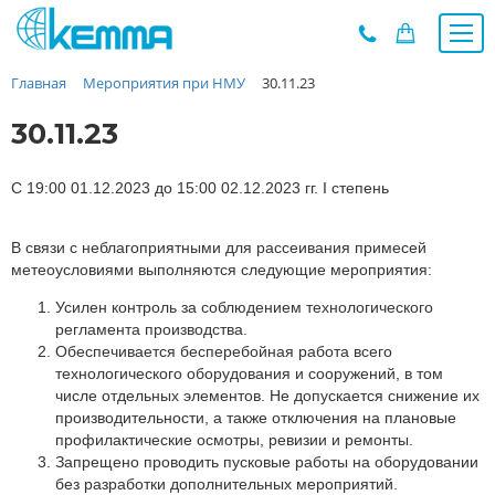
Главная
Мероприятия при НМУ
30.11.23
Каталог
Прайс
30.11.23
О заводе
Новости
С 19:00 01.12.2023 до 15:00 02.12.2023 гг. I степень
Контакты
В связи с неблагоприятными для рассеивания примесей
Дилеры
метеоусловиями выполняются следующие мероприятия:
Наши проекты
Усилен контроль за соблюдением технологического
Недвижимость
регламента производства.
Мероприятия при НМУ
Обеспечивается бесперебойная работа всего
технологического оборудования и сооружений, в том
Предложения к зачёту
числе отдельных элементов. Не допускается снижение их
Подбор
производительности, а также отключения на плановые
профилактические осмотры, ревизии и ремонты.
Вакансии
Запрещено проводить пусковые работы на оборудовании
Сертификаты
без разработки дополнительных мероприятий.