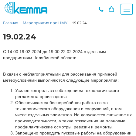
Главная
Мероприятия при НМУ
19.02.24
Каталог
Прайс
19.02.24
О заводе
Новости
С 14:00 19.02.2024 до 19:00 22.02.2024 отдельным
предприятиям Челябинской области.
Контакты
Дилеры
В связи с неблагоприятными для рассеивания примесей
Наши проекты
метеоусловиями выполняются следующие мероприятия:
Недвижимость
Усилен контроль за соблюдением технологического
Мероприятия при НМУ
регламента производства.
Обеспечивается бесперебойная работа всего
Предложения к зачёту
технологического оборудования и сооружений, в том
Подбор
числе отдельных элементов. Не допускается снижение их
производительности, а также отключения на плановые
Вакансии
профилактические осмотры, ревизии и ремонты.
Сертификаты
Запрещено проводить пусковые работы на оборудовании