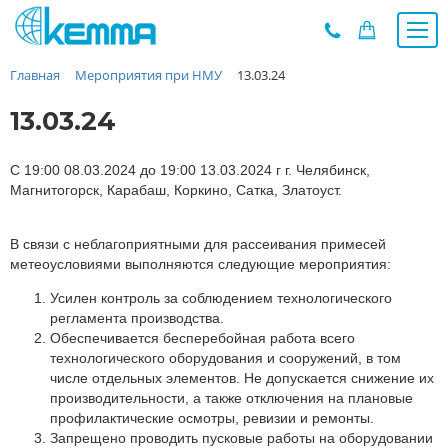
Главная
Мероприятия при НМУ
13.03.24
Каталог
Прайс
13.03.24
О заводе
Новости
С 19:00 08.03.2024 до 19:00 13.03.2024 г г. Челябинск,
Магнитогорск, Карабаш, Коркино, Сатка, Златоуст.
Контакты
Дилеры
В связи с неблагоприятными для рассеивания примесей
Наши проекты
метеоусловиями выполняются следующие мероприятия:
Недвижимость
Усилен контроль за соблюдением технологического
Мероприятия при НМУ
регламента производства.
Обеспечивается бесперебойная работа всего
Предложения к зачёту
технологического оборудования и сооружений, в том
Подбор
числе отдельных элементов. Не допускается снижение их
производительности, а также отключения на плановые
Вакансии
профилактические осмотры, ревизии и ремонты.
Сертификаты
Запрещено проводить пусковые работы на оборудовании