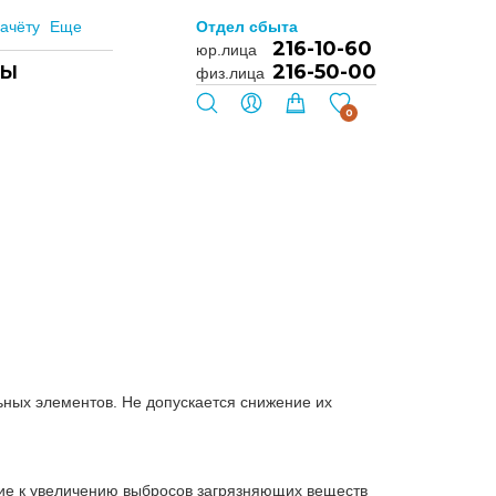
ачёту
Еще
Отдел сбыта
216-10-60
юр.лица
216-50-00
ТЫ
физ.лица
0
ьных элементов. Не допускается снижение их
ие к увеличению выбросов загрязняющих веществ