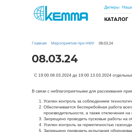
Дилеры
Наши
КАТАЛОГ
Главная
Мероприятия при НМУ
08.03.24
Каталог
Прайс
08.03.24
О заводе
Новости
С 19:00 08.03.2024 до 19:00 13.03.2024 отдельн
Контакты
Дилеры
В связи с неблагоприятными для рассеивания пр
Наши проекты
Усилен контроль за соблюдением технологич
Недвижимость
Обеспечивается бесперебойная работа всего
производительности, а также отключения на
Мероприятия при НМУ
Запрещено проводить пусковые работы на о
Предложения к зачёту
Усилен контроль за герметичностью газоходн
Подбор
Запрещено проводить испытания оборудован