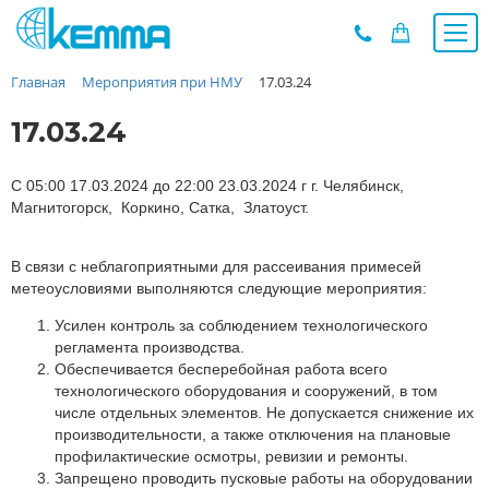
Главная
Мероприятия при НМУ
17.03.24
Каталог
Прайс
17.03.24
О заводе
Новости
С 05:00 17.03.2024 до 22:00 23.03.2024 г г. Челябинск,
Магнитогорск, Коркино, Сатка, Златоуст.
Контакты
Дилеры
В связи с неблагоприятными для рассеивания примесей
Наши проекты
метеоусловиями выполняются следующие мероприятия:
Недвижимость
Усилен контроль за соблюдением технологического
Мероприятия при НМУ
регламента производства.
Обеспечивается бесперебойная работа всего
Предложения к зачёту
технологического оборудования и сооружений, в том
Подбор
числе отдельных элементов. Не допускается снижение их
производительности, а также отключения на плановые
Вакансии
профилактические осмотры, ревизии и ремонты.
Сертификаты
Запрещено проводить пусковые работы на оборудовании