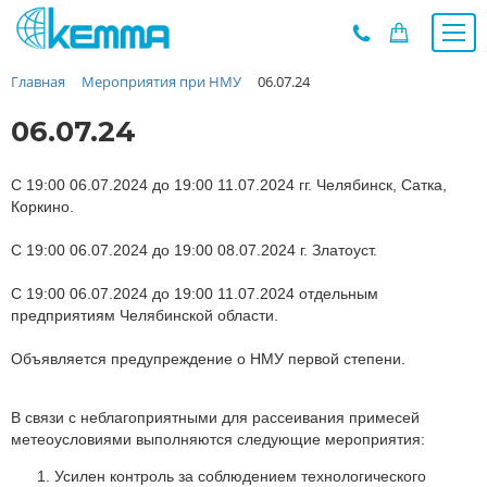
Главная
Мероприятия при НМУ
06.07.24
Каталог
Прайс
06.07.24
О заводе
Новости
С 19:00 06.07.2024 до 19:00 11.07.2024 гг. Челябинск, Сатка,
Коркино.
Контакты
С 19:00 06.07.2024 до 19:00 08.07.2024 г. Златоуст.
Дилеры
Наши проекты
С 19:00 06.07.2024 до 19:00 11.07.2024 отдельным
Недвижимость
предприятиям Челябинской области.
Мероприятия при НМУ
Объявляется предупреждение о НМУ первой степени.
Предложения к зачёту
Подбор
В связи с неблагоприятными для рассеивания примесей
Вакансии
метеоусловиями выполняются следующие мероприятия:
Сертификаты
Усилен контроль за соблюдением технологического