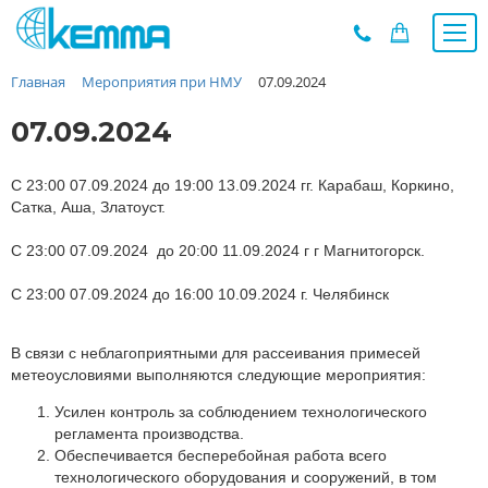
Главная
Мероприятия при НМУ
07.09.2024
Каталог
Прайс
07.09.2024
О заводе
Новости
С 23:00 07.09.2024 до 19:00 13.09.2024 гг. Карабаш, Коркино,
Сатка, Аша, Златоуст.
Контакты
С 23:00 07.09.2024 до 20:00 11.09.2024 г г Магнитогорск.
Дилеры
Наши проекты
С 23:00 07.09.2024 до 16:00 10.09.2024 г. Челябинск
Недвижимость
Мероприятия при НМУ
В связи с неблагоприятными для рассеивания примесей
Предложения к зачёту
метеоусловиями выполняются следующие мероприятия:
Подбор
Усилен контроль за соблюдением технологического
регламента производства.
Вакансии
Обеспечивается бесперебойная работа всего
Сертификаты
технологического оборудования и сооружений, в том