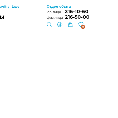
ачёту
Еще
Отдел сбыта
216-10-60
юр.лица
216-50-00
ТЫ
физ.лица
0