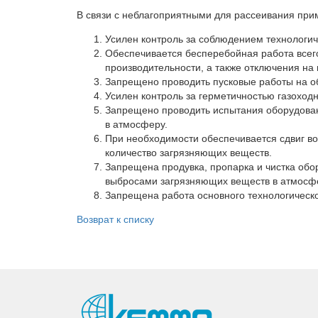
В связи с неблагоприятными для рассеивания пр
Вакансии
Сертификаты
Усилен контроль за соблюдением технологич
Обеспечивается бесперебойная работа всего
Партнеры
производительности, а также отключения на
Запрещено проводить пусковые работы на о
Личный кабинет
Усилен контроль за герметичностью газоходн
Корзина
Запрещено проводить испытания оборудован
в атмосферу.
Избранное
При необходимости обеспечивается сдвиг во
количество загрязняющих веществ.
Запрещена продувка, пропарка и чистка обо
выбросами загрязняющих веществ в атмосф
Запрещена работа основного технологическ
Возврат к списку